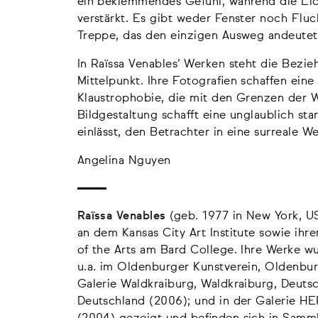
ein beklemmendes Gefühl, während die Lic
verstärkt. Es gibt weder Fenster noch Flu
Treppe, das den einzigen Ausweg andeutet 
In Raïssa Venables’ Werken steht die Bezi
Mittelpunkt. Ihre Fotografien schaffen e
Klaustrophobie, die mit den Grenzen der 
Bildgestaltung schafft eine unglaublich st
einlässt, den Betrachter in eine surreale We
Angelina Nguyen
Raïssa Venables
(geb. 1977 in New York, US
an dem Kansas City Art Institute sowie ih
of the Arts am Bard College. Ihre Werke w
u.a. im Oldenburger Kunstverein, Oldenbur
Galerie Waldkraiburg, Waldkraiburg, Deuts
Deutschland (2006); und in der Galerie 