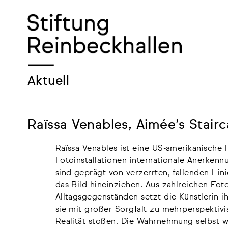
Skip
to
content
Aktuell
Raïssa Venables, Aimée’s Stair
Raïssa Venables ist eine US-amerikanische F
Fotoinstallationen internationale Anerken
sind geprägt von verzerrten, fallenden Lini
das Bild hineinziehen. Aus zahlreichen Fo
Alltagsgegenständen setzt die Künstlerin 
sie mit großer Sorgfalt zu mehrperspektiv
Realität stoßen. Die Wahrnehmung selbst w