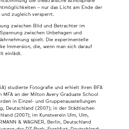
htstimmung die theatralische Atmosphäre
chtmöglichkeiten – nur das Licht am Ende der
und zugleich versperrt.
ehung zwischen Bild und Betrachter im
ine Spannung zwischen Unbehagen und
Wahrnehmung spielt. Die experimentelle
arke Immersion, die, wenn man sich darauf
lt einlädt.
A) studierte Fotografie und erhielt ihren BFA
ren MFA an der Milton Avery Graduate School
urden in Einzel- und Gruppenausstellungen
g, Deutschland (2007); in der Städtischen
chland (2007); im Kunstverein Ulm, Ulm,
HERMANN & WAGNER, Berlin, Deutschland