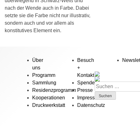
überwiegend in Schwarz-Weiß und
nach der Wende auch in Farbe. Dabei
setzte sie die Farbe nicht nur illustrativ,
sondern auch und vor allem als
konstitutives Element ein.
Über
Besuch
Newslet
uns
+
Programm
Kontakt
Sammlung
Spenden
Suchen
Residenzprogramm
Presse
nach:
Kooperationen
Impressum
Druckwerkstatt
Datenschutz