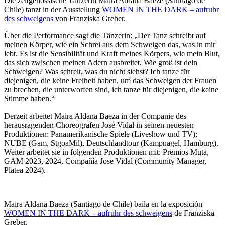
Die zeitgenössische Tänzerin Maira Aldana Baeze (Santiago de
Chile) tanzt in der Ausstellung
WOMEN IN THE DARK – aufruhr
des schweigens
von Franziska Greber.
Über die Performance sagt die Tänzerin: „Der Tanz schreibt auf
meinen Körper, wie ein Schrei aus dem Schweigen das, was in mir
lebt.
Es ist die Sensibilität und Kraft meines Körpers, wie mein Blut,
das sich zwischen meinen Adern ausbreitet.
Wie groß ist dein
Schweigen? Was schreit, was du nicht siehst? Ich tanze für
diejenigen, die keine Freiheit haben, um das Schweigen der Frauen
zu brechen, die unterworfen sind, ich tanze für diejenigen, die keine
Stimme haben.“
Derzeit arbeitet Maira Aldana Baeza in der Companie des
herausragenden Choreografen José Vidal in seinen neuesten
Produktionen:
Panamerikanische Spiele (Liveshow und TV);
NUBE (Gam, StgoaMil), Deutschlandtour (Kampnagel, Hamburg).
Weiter arbeitet sie in folgenden Produktionen mit:
Premios Muta,
GAM 2023, 2024, Compañía Jose Vidal (Community Manager,
Platea 2024).
Maira Aldana Baeza
(Santiago de Chile)
baila en la exposición
WOMEN IN THE DARK – aufruhr des schweigens
de Franziska
Greber.