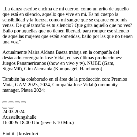
„
La danza escribe encima de mi cuerpo, como un grito de aquello
que está en silencio, aquello que vive en mi. Es mi cuerpo la
sensibilidad y la fuerza, como mi sangre que se esparce entre mis
venas.
De qué tamaño es tu silencio? Que grita aquello que no ves?
Bailo por aquellas que no tienen libertad, para romper ese silencio
de aquellas mujeres que están sometidas, bailo por las que no tienen
una voz.“
Actualmente Maira Aldana Baeza trabaja en la compañía del
destacado coreógrafo José Vidal, en sus últimas producciones:
Juegos Panamericanos (show en vivo y tv), NUBE (Gam,
StgoaMil), Gira Alemania (Kampnagel, Hamburgo).
También ha colaborado en él área de la producción con: Premios
Muta, GAM 2023, 2024, Compañía Jose Vidal (community
manager, Platea 2024)
24.03.2024
Ausstellungshalle
16:00 & 18:00 Uhr (jeweils 10 Min.)
Eintritt | kostenfrei