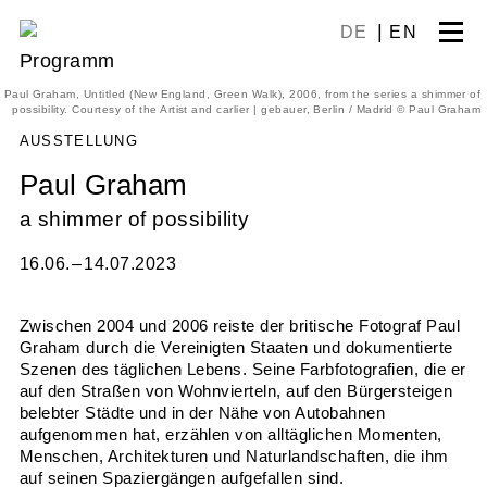
Skip
DE
EN
to
Programm
content
Paul Graham, Untitled (New England, Green Walk), 2006, from the series a shimmer of
possibility. Courtesy of the Artist and carlier | gebauer, Berlin / Madrid © Paul Graham
AUSSTELLUNG
Paul Graham
a shimmer of possibility
16.06. – 14.07.2023
Zwischen 2004 und 2006 reiste der britische Fotograf Paul
Graham durch die Vereinigten Staaten und dokumentierte
Szenen des täglichen Lebens. Seine Farbfotografien, die er
auf den Straßen von Wohnvierteln, auf den Bürgersteigen
belebter Städte und in der Nähe von Autobahnen
aufgenommen hat, erzählen von alltäglichen Momenten,
Menschen, Architekturen und Naturlandschaften, die ihm
auf seinen Spaziergängen aufgefallen sind.