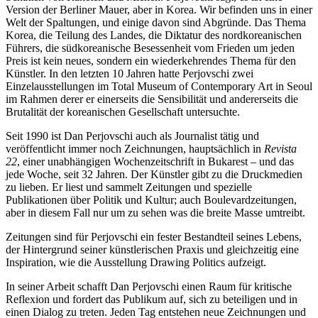
Version der Berliner Mauer, aber in Korea. Wir befinden uns in einer
Welt der Spaltungen, und einige davon sind Abgründe. Das Thema
Korea, die Teilung des Landes, die Diktatur des nordkoreanischen
Führers, die südkoreanische Besessenheit vom Frieden um jeden
Preis ist kein neues, sondern ein wiederkehrendes Thema für den
Künstler. In den letzten 10 Jahren hatte Perjovschi zwei
Einzelausstellungen im Total Museum of Contemporary Art in Seoul
im Rahmen derer er einerseits die Sensibilität und andererseits die
Brutalität der koreanischen Gesellschaft untersuchte.
Seit 1990 ist Dan Perjovschi auch als Journalist tätig und
veröffentlicht immer noch Zeichnungen, hauptsächlich in
Revista
22
, einer unabhängigen Wochenzeitschrift in Bukarest – und das
jede Woche, seit 32 Jahren. Der Künstler gibt zu die Druckmedien
zu lieben. Er liest und sammelt Zeitungen und spezielle
Publikationen über Politik und Kultur; auch Boulevardzeitungen,
aber in diesem Fall nur um zu sehen was die breite Masse umtreibt.
Zeitungen sind für Perjovschi ein fester Bestandteil seines Lebens,
der Hintergrund seiner künstlerischen Praxis und gleichzeitig eine
Inspiration, wie die Ausstellung Drawing Politics aufzeigt.
In seiner Arbeit schafft Dan Perjovschi einen Raum für kritische
Reflexion und fordert das Publikum auf, sich zu beteiligen und in
einen Dialog zu treten. Jeden Tag entstehen neue Zeichnungen und