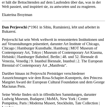
er hält die Betrachtenden auf dem Laufenden über das, was in der
Welt passiert, und inspiriert sie, zu antworten und zu reagieren.
Ekaterina Broytman
Dan Perjovschi
(*1961 in Sibiu, Rumänien), lebt und arbeitet in
Bukarest.
Perjovschi hat sein Werk weltweit in rennomierten Institutionen und
auf Veranstaltungen präsentiert, darunter Art Institute of Chicago,
Chicago | Hamburger Kunsthalle, Hamburg | MOT Museum of
Contemporary Art, Tokyo | Museum of Contemporary Art Kiasma,
Helsinki | Hamburger Bahnhof, Berlin | 48. und 52. Biennale di
Venezia, Venedig | 9. Istanbul Biennale, Istanbul | 2. The European
Biennial of Contemporary Art „Manifesta“.
Darüber hinaus ist Perjovschi Preisträger verschiedener
Auszeichnungen wie dem Rosa-Schapire-Kunstpreis, den Princess
Margriet Award der European Cultural Foundation und dem George
Maciunas Preis.
Seine Werke finden sich in öffentlichen Sammlungen, darunter
Ludwig Museum, Budapest | MoMA, New York | Centre
Pompidou, Paris | Moderna Museet, Stockholm, Tate Collection |