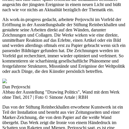
angesichts der jüngsten Ereignisse in einem neuen Licht und büßt
nach wie vor nichts an Aktualität bezüglich der Thematik ein.
Als work-in-progress gedacht, arbeitete Perjovschi im Vorfeld der
Eröffnung in der Ausstellungshalle der Stiftung Reinbeckhallen und
gestaltete seine Arbeiten direkt auf den Wänden, darunter
Zeichnungen und Collagen. Die Werke wirken wie eine direkte,
unmittelbare Reaktion auf das Erlebte, einen Artikel oder ein Bild
und werden allerdings oftmals erst zu Papier gebracht wenn sich ein
passender Bildträger gefunden hat. Die Zeichnungen werden im
Vorfeld gut recherchiert, immer wieder optimiert und verfeinert. So
kommentieren sie scharfsinnig gesellschaftliche Phänomene und
festgefahrene Strukturen, Missstände und Ereignisse der Weltpolitik
oder auch Dinge, die den Künstler persönlich betreffen.
Dan Perjovschi
Abbau der Ausstellung "Drawing Politics", Wand mit dem Werk
ohne Titel, 2017 | Foto © Simone Artale | RBH
Das von der Stiftung Reinbeckhallen erworbene Kunstwerk ist ein
Teil der Installation und besteht aus vier Zeitungsseiten und einer
Marker-Zeichnung, die von dem Papier auf die weiße Wand
übergeht. Das Werk zeigt die Ironie von einem Händedruck im
Schatten von Raketen und Mienen. Perjovschi sagt, es ist eine