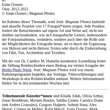
Emin Özmen
Olay, 2012-2022
© Emin Özmen | Magnum Photos
Im Rahmen dieser Thematik, wird
Jetzt: Magnum Photos
laufende
und aktuelle Projekte von 17 Fotograf*innen zeigen. Jede Position
fordert die Betrachtenden auf eigene Art und Weise auf, nicht nur
darüber nachzudenken, wie sich fotografische Genres, insbesondere
der Fotojournalismus, verändern, sondern auch über die Rolle und
die Möglichkeiten der Fotografie heute, sei es durch die Ergänzung
von fiktiven und nicht-fiktiven Texten oder durch die Einbeziehung
von Film, Ton, Architektur und Textilien.
Mit der von Dr. Candice M. Hamelin kuratierten Ausstellung leistet
die Stiftung Reinbeckhallen einen Beitrag zur vierten Ausgabe der
Berlin Photo Week
.
Jetzt: Magnum Photos
wird von einem
Rahmenprogramm begleitet, das Vorträge, Filmvorführungen und
Workshops in den Reinbeckhallen umfasst. Weitere Informationen
finden Sie in den kommenden Wochen hier.
Teilnehmende Künstler*innen
sind Khalik Allah, Olivia Arthur,
Jonas Bendiksen, Myriam Boulos, Sabiha Çimen, Carolyn Drake
(mit Andres Gonzalez), Gregory Halpern, Sohrab Hura, Alex
Majoli, Cristina de Middel, Rafal Milach, Emin Özmen, Mark