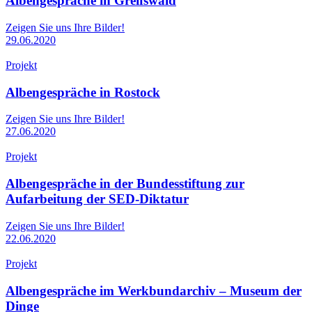
Albengespräche in Greifswald
Zeigen Sie uns Ihre Bilder!
29.06.2020
Projekt
Albengespräche in Rostock
Zeigen Sie uns Ihre Bilder!
27.06.2020
Projekt
Albengespräche in der Bundesstiftung zur
Aufarbeitung der SED-Diktatur
Zeigen Sie uns Ihre Bilder!
22.06.2020
Projekt
Albengespräche im Werkbundarchiv – Museum der
Dinge